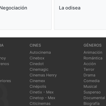
 Negociación
La odisea
RA
CINES
GÉNEROS
Autocinema
Animación
 hoy
Cinebox
Romántica
renos
Cinedot
Acción
Cinemagic
Terror
Cinemas Henry
Drama
eriores
Cinemex
Comedia
Cinépolis
Musical
Cinetix - Mex
Suspenso
Cinetop - Mex
Documental
Citicinemas
Biografía