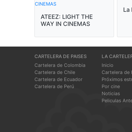
La
ATEEZ: LIGHT THE
WAY IN CINEMAS
CARTELERA DE PAISES
LA CARTELE
Cartelera de Colombia
Inicio
Cartelera de Chile
Cartelera de
Cartelera de Ecuador
Próximos est
Cartelera de Perú
Por cine
Noticias
Peliculas Ant