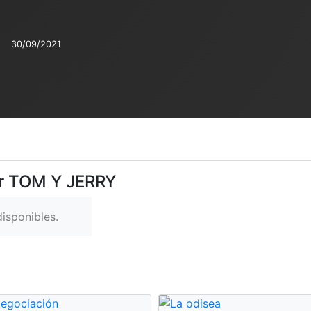
:
30/09/2021
er TOM Y JERRY
isponibles.