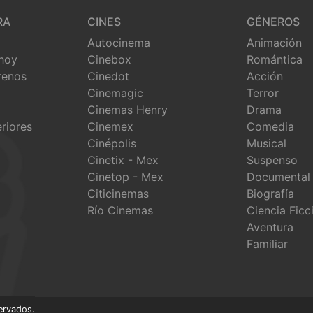
RA
CINES
GÉNEROS
Autocinema
Animación
 hoy
Cinebox
Romántica
renos
Cinedot
Acción
Cinemagic
Terror
Cinemas Henry
Drama
eriores
Cinemex
Comedia
Cinépolis
Musical
Cinetix - Mex
Suspenso
Cinetop - Mex
Documental
Citicinemas
Biografía
Río Cinemas
Ciencia Ficc
Aventura
Familiar
ervados.