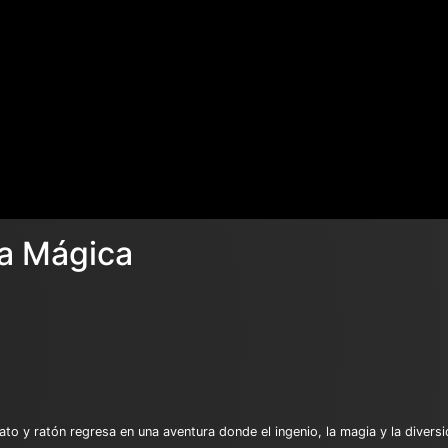
la Mágica
 gato y ratón regresa en una aventura donde el ingenio, la magia y la div