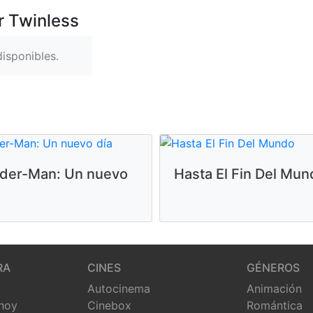
r Twinless
isponibles.
ider-Man: Un nuevo
Hasta El Fin Del Mun
RA
CINES
GÉNEROS
Autocinema
Animación
 hoy
Cinebox
Romántica