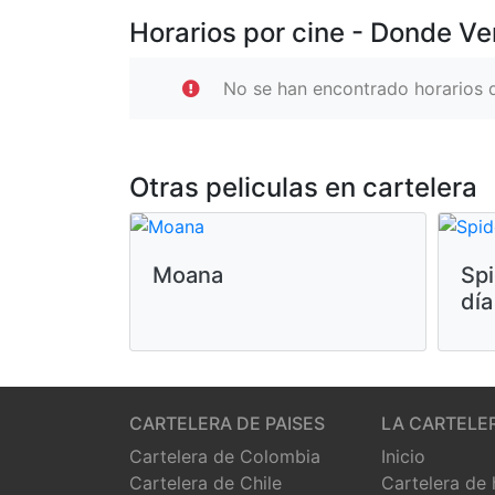
Horarios por cine - Donde Ve
No se han encontrado horarios d
Otras peliculas en cartelera
Moana
Sp
día
CARTELERA DE PAISES
LA CARTELE
Cartelera de Colombia
Inicio
Cartelera de Chile
Cartelera de