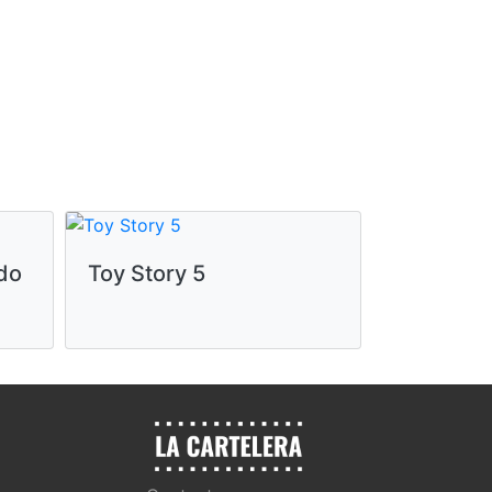
do
Toy Story 5
3 metros 