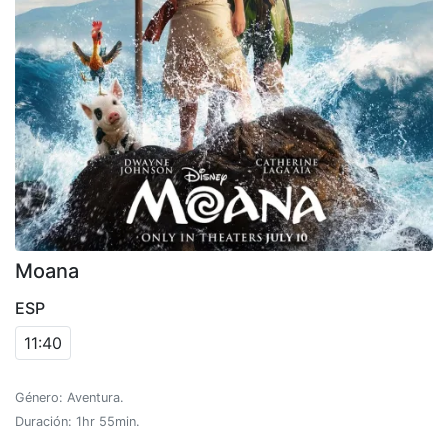
Moana
ESP
11:40
Género: Aventura.
Duración: 1hr 55min.