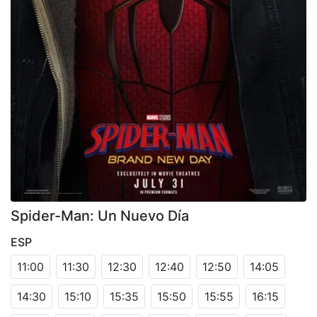
Spider-Man: Un Nuevo Día
ESP
11:00
11:30
12:30
12:40
12:50
14:05
14:30
15:10
15:35
15:50
15:55
16:15