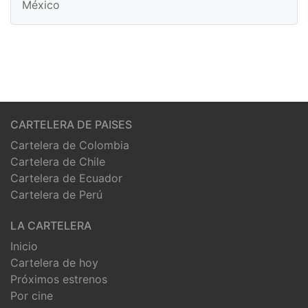
México
CARTELERA DE PAISES
Cartelera de Colombia
Cartelera de Chile
Cartelera de Ecuador
Cartelera de Perú
LA CARTELERA
Inicio
Cartelera de hoy
Próximos estrenos
Por cine