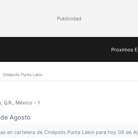
Publicidad
Proximos E
Cinépolis Punta Lakin
 Q.R., México - 1
8 de Agosto
las en cartelera de Cinépolis Punta Lakin para hoy 08 de A