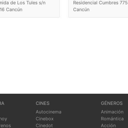
nida de Los Tules s/n
Residencial Cumbres 77
16 Cancún
Cancún
RA
CINES
GÉNEROS
Autocinema
Animación
 hoy
Cinebox
Romántica
renos
Cinedot
Acción