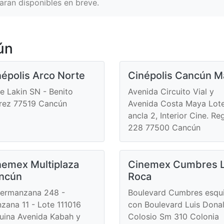
aran disponibles en breve.
ún
népolis Arco Norte
Cinépolis Cancún Ma
le Lakin SN - Benito
Avenida Circuito Vial y
rez 77519 Cancún
Avenida Costa Maya Lote
ancla 2, Interior Cine. Re
228 77500 Cancún
nemex Multiplaza
Cinemex Cumbres 
ncún
Roca
ermanzana 248 -
Boulevard Cumbres esqu
zana 11 - Lote 111016
con Boulevard Luis Dona
uina Avenida Kabah y
Colosio Sm 310 Colonia