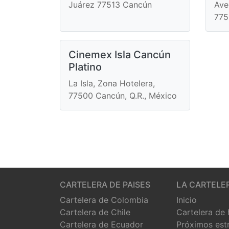
Juárez 77513 Cancún
Ave
775
Cinemex Isla Cancún
Platino
La Isla, Zona Hotelera,
77500 Cancún, Q.R., México
CARTELERA DE PAISES
LA CARTELE
Cartelera de Colombia
Inicio
Cartelera de Chile
Cartelera de
Cartelera de Ecuador
Próximos est