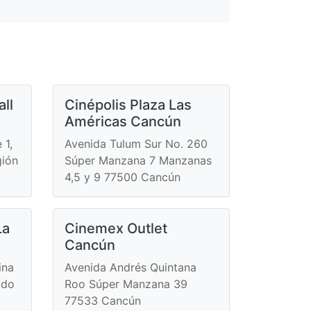
ll
Cinépolis Plaza Las
Américas Cancún
 1,
Avenida Tulum Sur No. 260
gión
Súper Manzana 7 Manzanas
4,5 y 9 77500 Cancún
La
Cinemex Outlet
Cancún
ina
Avenida Andrés Quintana
ldo
Roo Súper Manzana 39
77533 Cancún