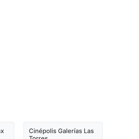
ax
Cinépolis Galerías Las
Torres