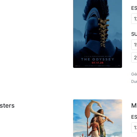
E
1
S
1
2
Gén
Du
sters
M
E
1