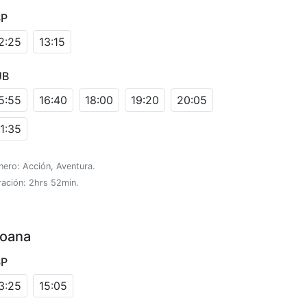
SP
2:25
13:15
UB
5:55
16:40
18:00
19:20
20:05
1:35
ero: Acción, Aventura.
ración: 2hrs 52min.
oana
SP
3:25
15:05