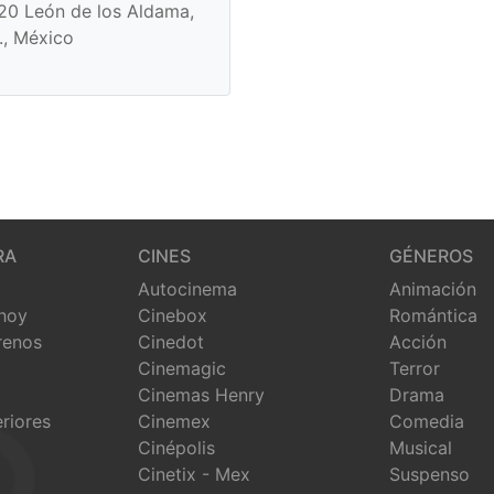
20 León de los Aldama,
., México
RA
CINES
GÉNEROS
Autocinema
Animación
 hoy
Cinebox
Romántica
renos
Cinedot
Acción
Cinemagic
Terror
Cinemas Henry
Drama
eriores
Cinemex
Comedia
Cinépolis
Musical
Cinetix - Mex
Suspenso