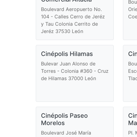
Bou
Boulevard Aeropuerto No.
Ori
104 - Calles Cerro de Jeréz
Coe
y Tau Colonia Cerrito de
Jeréz 37530 León
Cinépolis Hilamas
Ci
Bulevar Juan Alonso de
Bou
Torres - Colonia #360 - Cruz
Esc
de Hilamas 37000 León
Tla
Cinépolis Paseo
Ci
Morelos
Ma
Boulevard José María
Pl.