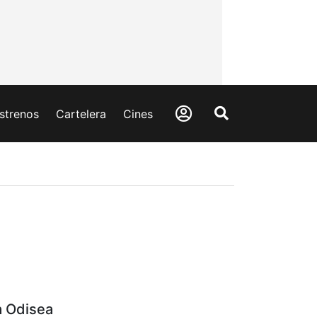
strenos
Cartelera
Cines
a Odisea