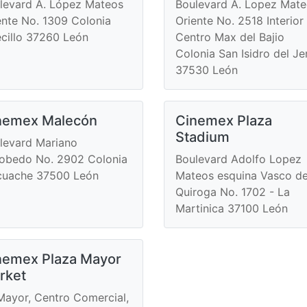
levard A. López Mateos
Boulevard A. Lopez Mat
ente No. 1309 Colonia
Oriente No. 2518 Interior
cillo 37260 León
Centro Max del Bajio
Colonia San Isidro del Je
37530 León
nemex Malecón
Cinemex Plaza
Stadium
levard Mariano
obedo No. 2902 Colonia
Boulevard Adolfo Lopez
cuache 37500 León
Mateos esquina Vasco d
Quiroga No. 1702 - La
Martinica 37100 León
nemex Plaza Mayor
rket
 Mayor, Centro Comercial,