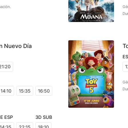
ación.
Gé
Dur
n Nuevo Día
T
E
21:20
1
Gé
Dur
14:10
15:35
16:50
E ESP
3D SUB
14:35
22:15
18:10