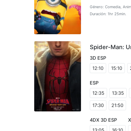
Género: Comedia, Anim
Duración: 1hr 25min.
Spider-Man: U
3D ESP
12:10
15:10
ESP
12:35
13:35
17:30
21:50
4DX 3D ESP
X
13:05
16:10