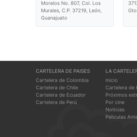
Morelos No. 807, Col. Los
371
Murales, C.P. 37219, León,
Gto
Guanajuato
CARTELERA DE PAISES
LA CARTELE
Cartelera de Colombia
Inicio
Cartelera de Chile
Cartelera de
Cartelera de Ecuador
Próximos est
Cartelera de Perú
Por cine
Noticias
Peliculas Ant