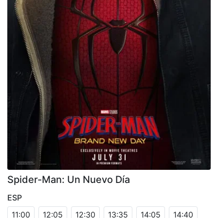
Spider-Man: Un Nuevo Día
ESP
11:00
12:05
12:30
13:35
14:05
14:40