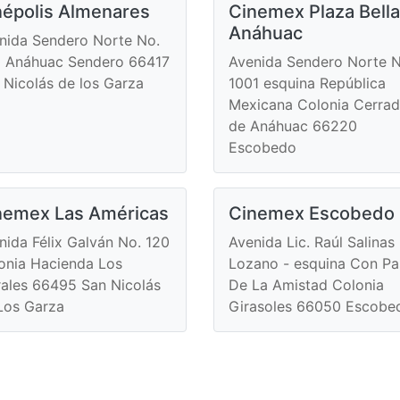
népolis Almenares
Cinemex Plaza Bella
Anáhuac
nida Sendero Norte No.
 Anáhuac Sendero 66417
Avenida Sendero Norte N
 Nicolás de los Garza
1001 esquina República
Mexicana Colonia Cerra
de Anáhuac 66220
Escobedo
nemex Las Américas
Cinemex Escobedo
nida Félix Galván No. 120
Avenida Lic. Raúl Salinas
onia Hacienda Los
Lozano - esquina Con P
ales 66495 San Nicolás
De La Amistad Colonia
Los Garza
Girasoles 66050 Escobe