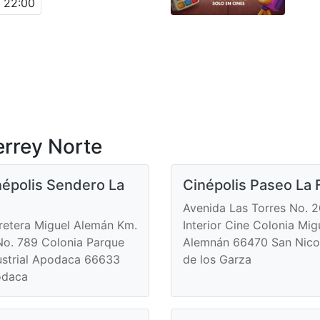
22:00
rrey Norte
népolis Sendero La
Cinépolis Paseo La 
Avenida Las Torres No. 
retera Miguel Alemán Km.
Interior Cine Colonia Mig
No. 789 Colonia Parque
Alemnán 66470 San Nico
ustrial Apodaca 66633
de los Garza
odaca