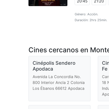
20:45
21:20
Género: Acción.
Duración: 2hrs 25min.
Cines cercanos en Monte
Cinépolis Sendero
Ci
Apodaca
Fe
Avenida La Concordia No.
Car
800 Interior Ancla 2 Colonia
18 
Los Ébanos 66612 Apodaca
Ind
Ap