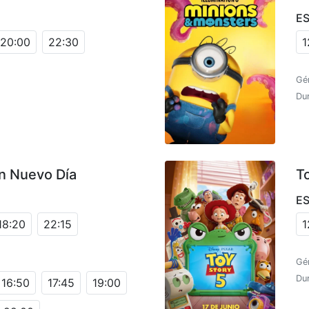
E
20:00
22:30
1
Gé
Dur
n Nuevo Día
T
E
18:20
22:15
1
Gé
Dur
16:50
17:45
19:00