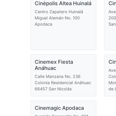
Cinépolis Altea Huinalá
Ci
Centro Zapatero Huinalá
Ave
Miguel Alemán No. 100
200
Apodaca
San
Cinemex Fiesta
Ci
Anáhuac
Ave
Calle Manzana No. 236
Col
Colonia Residencial Anáhuac
Mor
66457 San Nicolás
de 
Cinemagic Apodaca