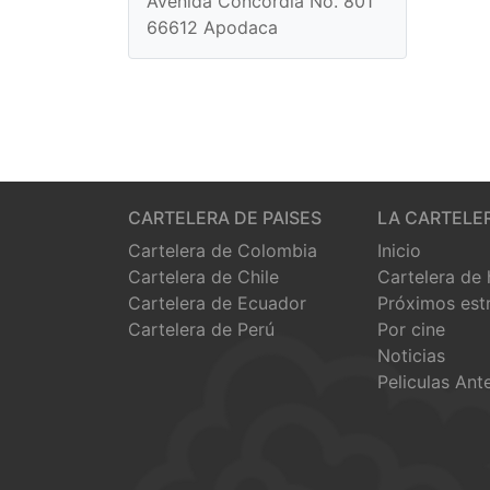
Avenida Concordia No. 801
66612 Apodaca
CARTELERA DE PAISES
LA CARTELE
Cartelera de Colombia
Inicio
Cartelera de Chile
Cartelera de
Cartelera de Ecuador
Próximos est
Cartelera de Perú
Por cine
Noticias
Peliculas Ant