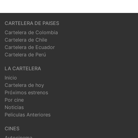
CARTELERA DE PAISES
Cartelera de Colombia
Cartelera de Chile
Cartelera de Ecuador
Cartelera de Perú
LA CARTELERA
Inicio
Cartelera de hoy
Próximos estrenos
Por cine
Noticias
Peliculas Anteriores
CINES
Autocinema