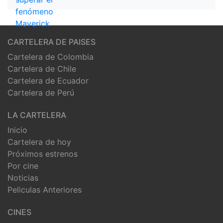
CARTELERA DE PAISES
Cartelera de Colombia
Cartelera de Chile
Cartelera de Ecuador
Cartelera de Perú
LA CARTELERA
Inicio
Cartelera de hoy
Próximos estrenos
Por cine
Noticias
Peliculas Anteriores
CINES