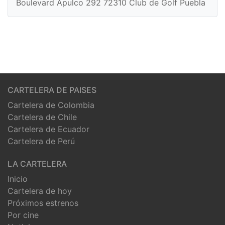
Boulevard Apulco 292 72310 Club de Golf Puebla
CARTELERA DE PAISES
Cartelera de Colombia
Cartelera de Chile
Cartelera de Ecuador
Cartelera de Perú
LA CARTELERA
Inicio
Cartelera de hoy
Próximos estrenos
Por cine