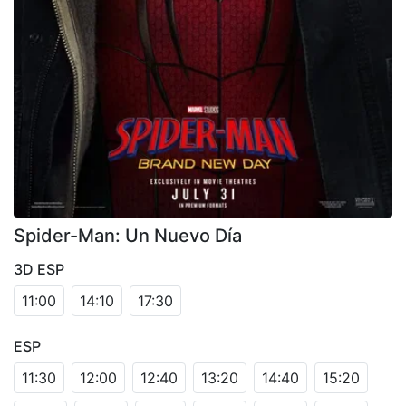
Spider-Man: Un Nuevo Día
3D ESP
11:00
14:10
17:30
ESP
11:30
12:00
12:40
13:20
14:40
15:20