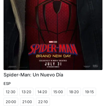
Spider-Man: Un Nuevo Día
ESP
12:30
13:20
14:20
15:00
18:20
19:15
20:00
21:00
22:10