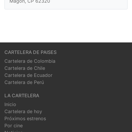
Magón, CP 62320
CARTELERA DE PAISES
Cartelera de Colombia
Cartelera de Chile
Cartelera de Ecuador
Cartelera de Perú
LA CARTELERA
Inicio
Cartelera de hoy
Próximos estrenos
Por cine