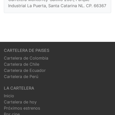
Industrial La Puerta, Santa Catarina NL. CP. 66367
CARTELERA DE PAISES
Cartelera de Colombia
Cartelera de Chile
Cartelera de Ecuador
Cartelera de Perú
LA CARTELERA
Inicio
Cartelera de hoy
Próximos estrenos
Por cine