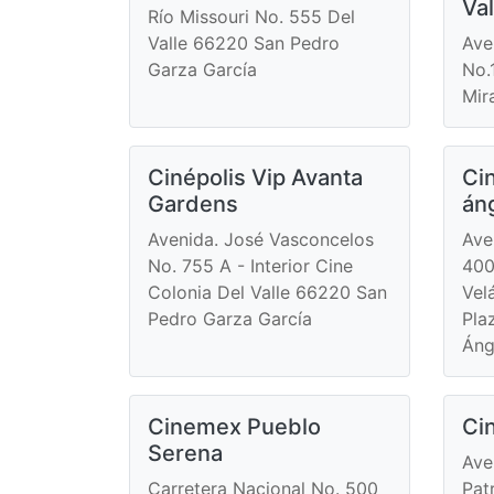
Val
Río Missouri No. 555 Del
Valle 66220 San Pedro
Ave
Garza García
No.
Mir
Cinépolis Vip Avanta
Ci
Gardens
án
Avenida. José Vasconcelos
Ave
No. 755 A - Interior Cine
400
Colonia Del Valle 66220 San
Vel
Pedro Garza García
Pla
Áng
Cinemex Pueblo
Ci
Serena
Ave
Carretera Nacional No. 500
Pat