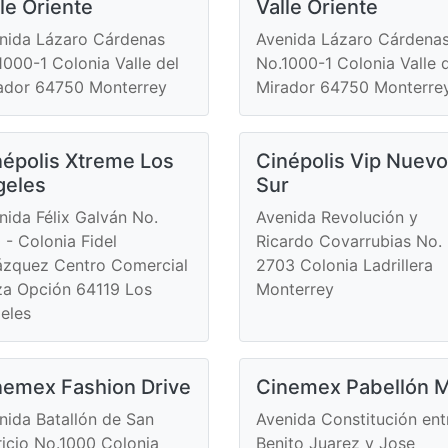
le Oriente
Valle Oriente
nida Lázaro Cárdenas
Avenida Lázaro Cárdena
1000-1 Colonia Valle del
No.1000-1 Colonia Valle 
ador 64750 Monterrey
Mirador 64750 Monterre
népolis Xtreme Los
Cinépolis Vip Nuevo
geles
Sur
nida Félix Galván No.
Avenida Revolución y
 - Colonia Fidel
Ricardo Covarrubias No.
ázquez Centro Comercial
2703 Colonia Ladrillera
za Opción 64119 Los
Monterrey
eles
nemex Fashion Drive
Cinemex Pabellón 
nida Batallón de San
Avenida Constitución ent
ricio No.1000 Colonia
Benito Juarez y Jose