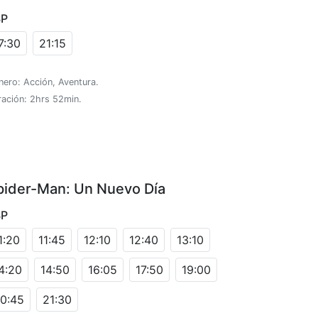
SP
7:30
21:15
ero: Acción, Aventura.
ración: 2hrs 52min.
pider-Man: Un Nuevo Día
SP
1:20
11:45
12:10
12:40
13:10
4:20
14:50
16:05
17:50
19:00
0:45
21:30