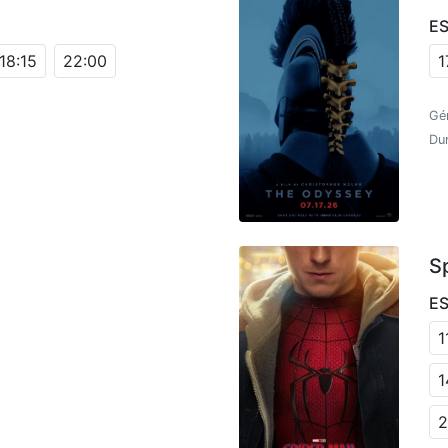
E
18:15
22:00
1
Gén
Du
S
E
1
1
2