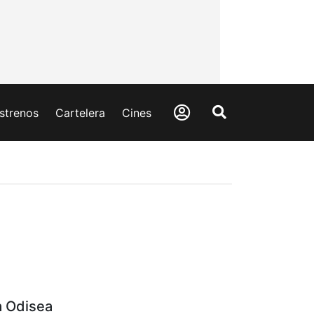
strenos
Cartelera
Cines
a Odisea