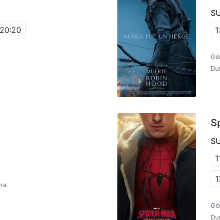
S
20:20
1
Gé
Dur
S
S
1
1
ra.
Gé
Du