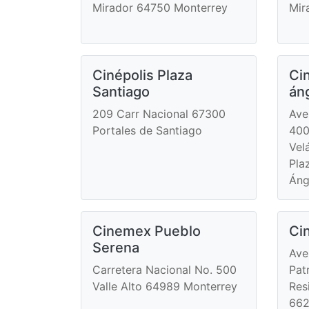
Mirador 64750 Monterrey
Mir
Cinépolis Plaza
Ci
Santiago
án
209 Carr Nacional 67300
Ave
Portales de Santiago
400
Vel
Pla
Áng
Cinemex Pueblo
Ci
Serena
Ave
Carretera Nacional No. 500
Pat
Valle Alto 64989 Monterrey
Res
662