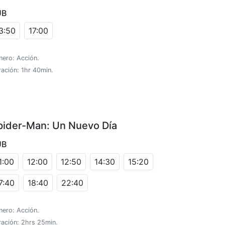
UB
3:50
17:00
nero: Acción.
ación: 1hr 40min.
pider-Man: Un Nuevo Día
UB
1:00
12:00
12:50
14:30
15:20
7:40
18:40
22:40
nero: Acción.
ración: 2hrs 25min.