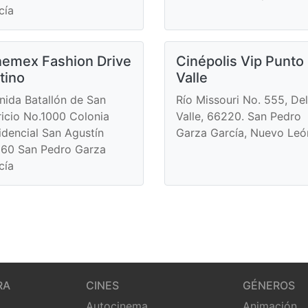
cía
nemex Fashion Drive
Cinépolis Vip Punto
tino
Valle
nida Batallón de San
Río Missouri No. 555, Del
ricio No.1000 Colonia
Valle, 66220. San Pedro
idencial San Agustín
Garza García, Nuevo Leó
60 San Pedro Garza
cía
RA
CINES
GÉNEROS
Autocinema
Animación