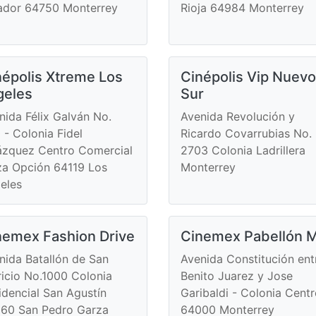
ador 64750 Monterrey
Rioja 64984 Monterrey
népolis Xtreme Los
Cinépolis Vip Nuevo
geles
Sur
nida Félix Galván No.
Avenida Revolución y
 - Colonia Fidel
Ricardo Covarrubias No.
ázquez Centro Comercial
2703 Colonia Ladrillera
za Opción 64119 Los
Monterrey
eles
nemex Fashion Drive
Cinemex Pabellón 
nida Batallón de San
Avenida Constitución ent
ricio No.1000 Colonia
Benito Juarez y Jose
idencial San Agustín
Garibaldi - Colonia Cent
60 San Pedro Garza
64000 Monterrey