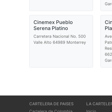
Gar
Cinemex Pueblo
Ci
Serena Platino
Pla
Carretera Nacional No. 500
Ave
Valle Alto 64989 Monterrey
Pat
Res
662
Gar
CARTELERA DE PAISES
LA CARTELE
Cartelera de Colombia
Inicio