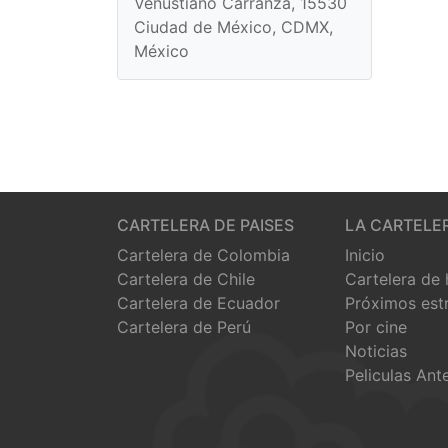
Venustiano Carranza, 15530
Ciudad de México, CDMX,
México
CARTELERA DE PAISES
LA CARTELE
Cartelera de Colombia
Inicio
Cartelera de Chile
Cartelera de
Cartelera de Ecuador
Próximos est
Cartelera de Perú
Por cine
Noticias
Peliculas Ant