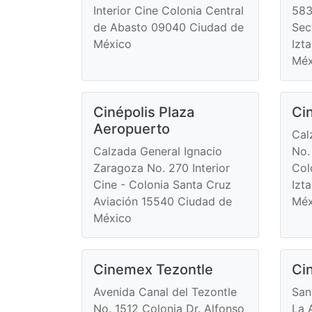
Interior Cine Colonia Central
583
de Abasto 09040 Ciudad de
Sec
México
Izt
Méx
Cinépolis Plaza
Ci
Aeropuerto
Cal
Calzada General Ignacio
No.
Zaragoza No. 270 Interior
Col
Cine - Colonia Santa Cruz
Izt
Aviación 15540 Ciudad de
Méx
México
Cinemex Tezontle
Ci
Avenida Canal del Tezontle
San
No. 1512 Colonia Dr. Alfonso
La 