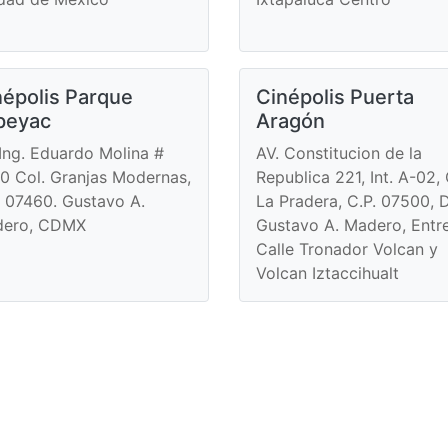
népolis Parque
Cinépolis Puerta
peyac
Aragón
 Ing. Eduardo Molina #
AV. Constitucion de la
0 Col. Granjas Modernas,
Republica 221, Int. A-02, 
. 07460. Gustavo A.
La Pradera, C.P. 07500, D
ero, CDMX
Gustavo A. Madero, Entr
Calle Tronador Volcan y
Volcan Iztaccihualt