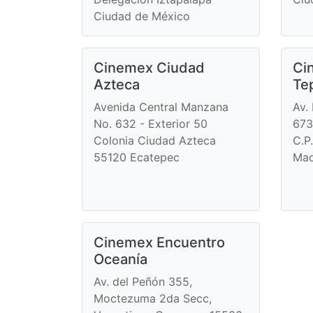
Ciudad de México
Cinemex Ciudad
Ci
Azteca
Te
Avenida Central Manzana
Av.
No. 632 - Exterior 50
673
Colonia Ciudad Azteca
C.P
55120 Ecatepec
Mad
Cinemex Encuentro
Oceanía
Av. del Peñón 355,
Moctezuma 2da Secc,