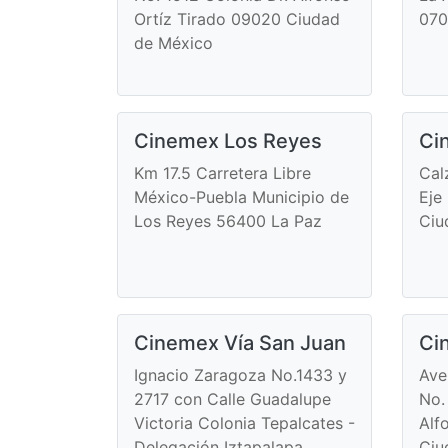
Ortíz Tirado 09020 Ciudad
070
de México
Cinemex Los Reyes
Ci
Km 17.5 Carretera Libre
Cal
México-Puebla Municipio de
Eje
Los Reyes 56400 La Paz
Ciu
Cinemex Vía San Juan
Ci
Ignacio Zaragoza No.1433 y
Ave
2717 con Calle Guadalupe
No.
Victoria Colonia Tepalcates -
Alf
Delegación Iztapalapa
Ciu