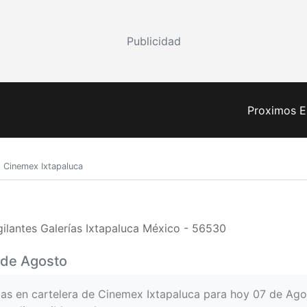
Publicidad
Proximos E
Cinemex Ixtapaluca
lantes Galerías Ixtapaluca México - 56530
7 de Agosto
las en cartelera de Cinemex Ixtapaluca para hoy 07 de Ago