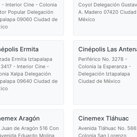
 - Interior Cine - Colonia
Coyol Delegación Gusta
tor Popular Delegación
A. Madero 07420 Ciudad
apalapa 09060 Ciudad de
México
ico
népolis Ermita
Cinépolis Las Anten
zada Ermita Iztapalapa
Periférico No. 3278 -
 3417 - Interior Cine -
Colonia la Esperanza -
onia Xalpa Delegación
Delegación Iztapalapa
apalapa 09640 Ciudad de
Ciudad de México
ico
nemex Aragón
Cinemex Tláhuac
 Juan de Aragón 516 Con
Avenida Tláhuac No. 566
Avenida Eduardo Molina
Colonia San Lorenzo