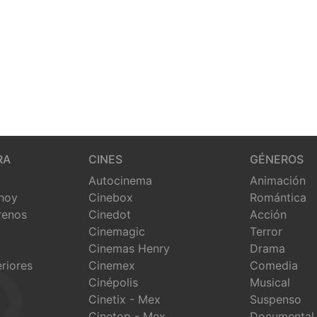
RA
CINES
GÉNEROS
Autocinema
Animación
 hoy
Cinebox
Romántica
renos
Cinedot
Acción
Cinemagic
Terror
Cinemas Henry
Drama
eriores
Cinemex
Comedia
Cinépolis
Musical
Cinetix - Mex
Suspenso
Cinetop - Mex
Documental