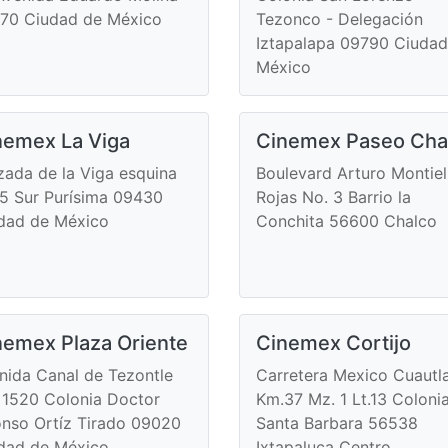
70 Ciudad de México
Tezonco - Delegación
Iztapalapa 09790 Ciudad
México
nemex La Viga
Cinemex Paseo Cha
zada de la Viga esquina
Boulevard Arturo Montiel
 5 Sur Purísima 09430
Rojas No. 3 Barrio la
dad de México
Conchita 56600 Chalco
nemex Plaza Oriente
Cinemex Cortijo
nida Canal de Tezontle
Carretera Mexico Cuautl
 1520 Colonia Doctor
Km.37 Mz. 1 Lt.13 Coloni
onso Ortíz Tirado 09020
Santa Barbara 56538
dad de México
Ixtapaluca Centro