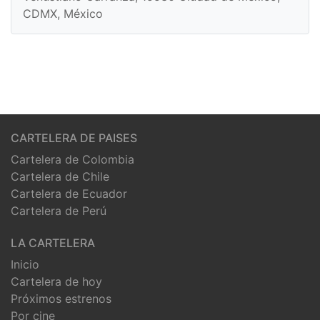
CDMX, México
CARTELERA DE PAISES
Cartelera de Colombia
Cartelera de Chile
Cartelera de Ecuador
Cartelera de Perú
LA CARTELERA
Inicio
Cartelera de hoy
Próximos estrenos
Por cine