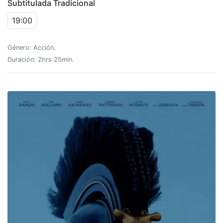
Subtitulada Tradicional
19:00
Género: Acción.
Duración: 2hrs 25min.