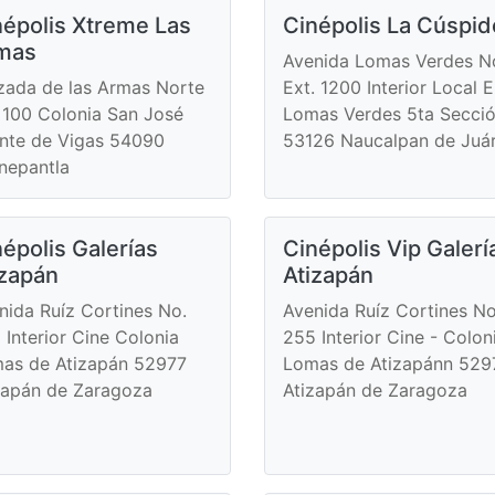
népolis Xtreme Las
Cinépolis La Cúspid
mas
Avenida Lomas Verdes N
zada de las Armas Norte
Ext. 1200 Interior Local E
 100 Colonia San José
Lomas Verdes 5ta Secci
nte de Vigas 54090
53126 Naucalpan de Juá
lnepantla
épolis Galerías
Cinépolis Vip Galerí
izapán
Atizapán
nida Ruíz Cortines No.
Avenida Ruíz Cortines No
 Interior Cine Colonia
255 Interior Cine - Colon
as de Atizapán 52977
Lomas de Atizapánn 529
zapán de Zaragoza
Atizapán de Zaragoza