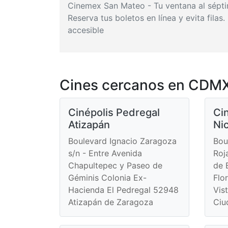
Cinemex San Mateo - Tu ventana al sépti
Reserva tus boletos en línea y evita fila
accesible
Cines cercanos en CDMX
Cinépolis Pedregal
Ci
Atizapán
Ni
Boulevard Ignacio Zaragoza
Bou
s/n - Entre Avenida
Roj
Chapultepec y Paseo de
de 
Géminis Colonia Ex-
Flo
Hacienda El Pedregal 52948
Vis
Atizapán de Zaragoza
Ciu