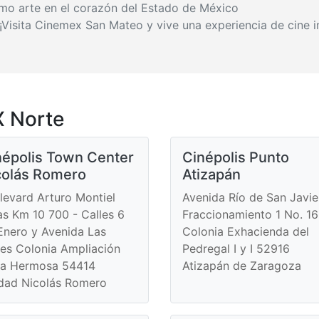
mo arte en el corazón del Estado de México
s. ¡Visita Cinemex San Mateo y vive una experiencia de cine
 Norte
népolis Town Center
Cinépolis Punto
colás Romero
Atizapán
levard Arturo Montiel
Avenida Río de San Javie
as Km 10 700 - Calles 6
Fraccionamiento 1 No. 16
Enero y Avenida Las
Colonia Exhacienda del
res Colonia Ampliación
Pedregal I y I 52916
ta Hermosa 54414
Atizapán de Zaragoza
dad Nicolás Romero