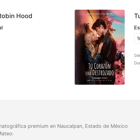
Robin Hood
T
al
Es
1
Gé
Dur
matográfica premium en Naucalpan, Estado de México
Mateo: