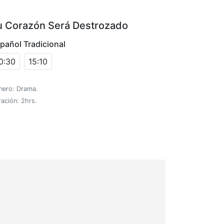
u Corazón Será Destrozado
pañol Tradicional
0:30
15:10
nero: Drama.
ación: 2hrs.