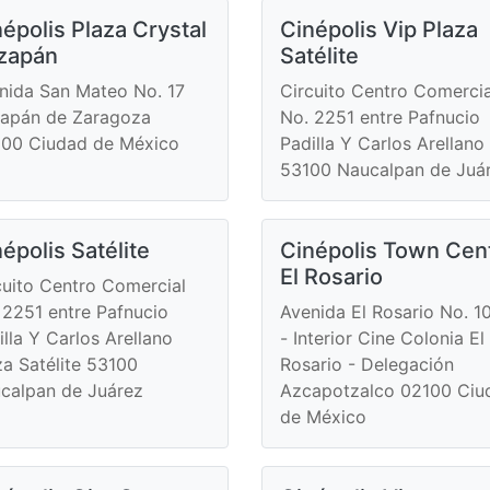
épolis Plaza Crystal
Cinépolis Vip Plaza
izapán
Satélite
nida San Mateo No. 17
Circuito Centro Comercia
zapán de Zaragoza
No. 2251 entre Pafnucio
00 Ciudad de México
Padilla Y Carlos Arellano
53100 Naucalpan de Juá
épolis Satélite
Cinépolis Town Cen
El Rosario
cuito Centro Comercial
 2251 entre Pafnucio
Avenida El Rosario No. 1
illa Y Carlos Arellano
- Interior Cine Colonia El
za Satélite 53100
Rosario - Delegación
calpan de Juárez
Azcapotzalco 02100 Ciu
de México