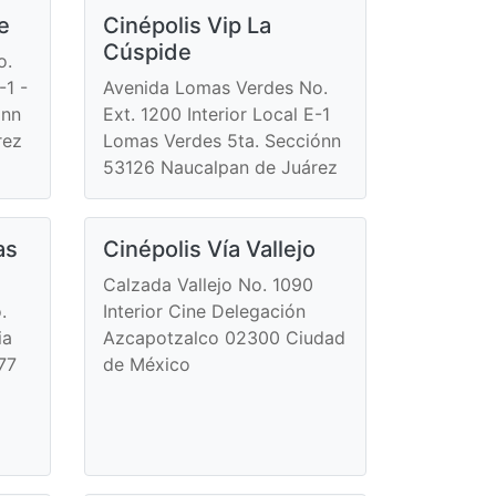
e
Cinépolis Vip La
Cúspide
o.
-1 -
Avenida Lomas Verdes No.
ónn
Ext. 1200 Interior Local E-1
rez
Lomas Verdes 5ta. Secciónn
53126 Naucalpan de Juárez
as
Cinépolis Vía Vallejo
Calzada Vallejo No. 1090
.
Interior Cine Delegación
ia
Azcapotzalco 02300 Ciudad
77
de México