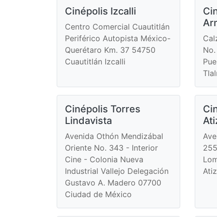
Cinépolis Izcalli
Ci
Ar
Centro Comercial Cuautitlán
Periférico Autopista México-
Cal
Querétaro Km. 37 54750
No.
Cuautitlán Izcalli
Pue
Tla
Cinépolis Torres
Cin
Lindavista
At
Avenida Othón Mendizábal
Ave
Oriente No. 343 - Interior
255
Cine - Colonia Nueva
Lom
Industrial Vallejo Delegación
Ati
Gustavo A. Madero 07700
Ciudad de México