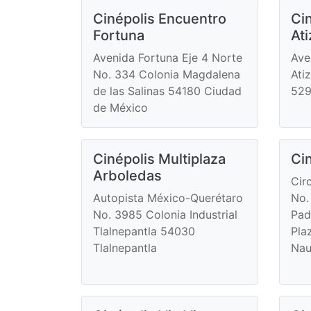
Cinépolis Encuentro
Cin
Fortuna
At
Avenida Fortuna Eje 4 Norte
Ave
No. 334 Colonia Magdalena
Ati
de las Salinas 54180 Ciudad
529
de México
Cinépolis Multiplaza
Cin
Arboledas
Cir
Autopista México-Querétaro
No.
No. 3985 Colonia Industrial
Pad
Tlalnepantla 54030
Pla
Tlalnepantla
Nau