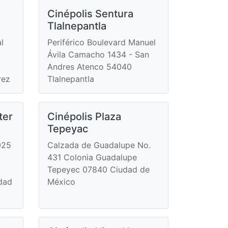
Cinépolis Sentura
Tlalnepantla
l
Periférico Boulevard Manuel
Ávila Camacho 1434 - San
Andres Atenco 54040
rez
Tlalnepantla
ter
Cinépolis Plaza
Tepeyac
025
Calzada de Guadalupe No.
431 Colonia Guadalupe
Tepeyec 07840 Ciudad de
dad
México