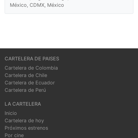
México, CDMX, México
CARTELERA DE PAISES
Cartelera de Colombia
Cartelera de Chile
Cartelera de Ecuador
Cartelera de Perú
LA CARTELERA
Inicio
Cartelera de hoy
Próximos estrenos
Por cine