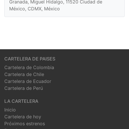
Granada, Miguel Hidalgo, 11520 Ciudad de
México, CDMX, México
CARTELERA DE PAISES
Cartelera de Colombia
Cartelera de Chile
Cartelera de Ecuador
Cartelera de Perú
LA CARTELERA
Inicio
Cartelera de hoy
Próximos estrenos