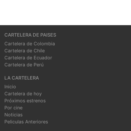
CARTELERA DE PAISES
Cartelera de Colombia
Cartelera de Chile
Cartelera de Ecuador
Cartelera de Perú
LA CARTELERA
Inicio
Cartelera de hoy
Próximos estrenos
Por cine
Noticias
Peliculas Anteriores