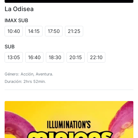
La Odisea
IMAX SUB
10:40
14:15
17:50
21:25
SUB
13:05
16:40
18:30
20:15
22:10
Género: Acción, Aventura.
Duración: 2hrs 52min.