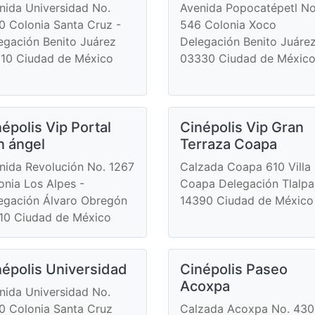
nida Universidad No.
Avenida Popocatépetl No
0 Colonia Santa Cruz -
546 Colonia Xoco
egación Benito Juárez
Delegación Benito Juáre
10 Ciudad de México
03330 Ciudad de Méxic
épolis Vip Portal
Cinépolis Vip Gran
n ángel
Terraza Coapa
nida Revolución No. 1267
Calzada Coapa 610 Villa
onia Los Alpes -
Coapa Delegación Tlalpa
egación Álvaro Obregón
14390 Ciudad de México
10 Ciudad de México
népolis Universidad
Cinépolis Paseo
Acoxpa
nida Universidad No.
0 Colonia Santa Cruz
Calzada Acoxpa No. 430