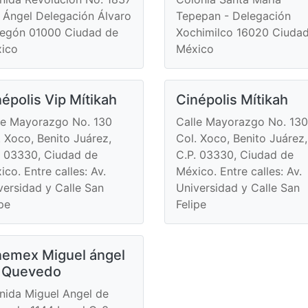
 Ángel Delegación Álvaro
Tepepan - Delegación
egón 01000 Ciudad de
Xochimilco 16020 Ciuda
ico
México
épolis Vip Mítikah
Cinépolis Mítikah
le Mayorazgo No. 130
Calle Mayorazgo No. 130
. Xoco, Benito Juárez,
Col. Xoco, Benito Juárez,
. 03330, Ciudad de
C.P. 03330, Ciudad de
ico. Entre calles: Av.
México. Entre calles: Av.
versidad y Calle San
Universidad y Calle San
ipe
Felipe
nemex Miguel ángel
 Quevedo
nida Miguel Angel de