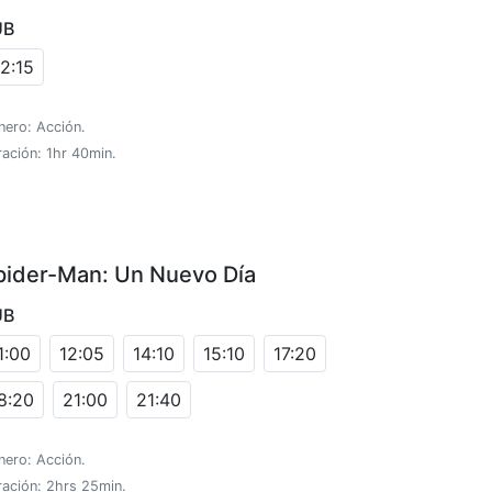
UB
2:15
nero: Acción.
ación: 1hr 40min.
pider-Man: Un Nuevo Día
UB
1:00
12:05
14:10
15:10
17:20
8:20
21:00
21:40
nero: Acción.
ración: 2hrs 25min.