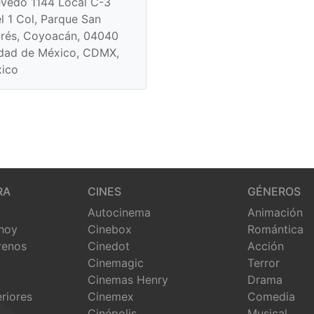
vedo 1144 Local C-3
el 1 Col, Parque San
rés, Coyoacán, 04040
dad de México, CDMX,
ico
RA
CINES
GÉNEROS
Autocinema
Animación
 hoy
Cinebox
Romántica
renos
Cinedot
Acción
Cinemagic
Terror
Cinemas Henry
Drama
eriores
Cinemex
Comedia
Cinépolis
Musical