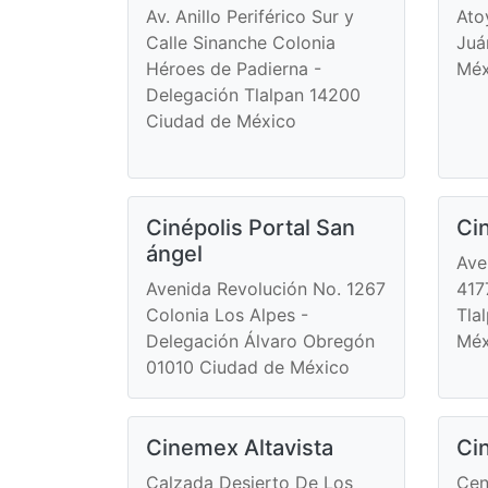
Av. Anillo Periférico Sur y
Ato
Calle Sinanche Colonia
Juá
Héroes de Padierna -
Méx
Delegación Tlalpan 14200
Ciudad de México
Cinépolis Portal San
Cin
ángel
Ave
Avenida Revolución No. 1267
417
Colonia Los Alpes -
Tla
Delegación Álvaro Obregón
Méx
01010 Ciudad de México
Cinemex Altavista
Ci
Calzada Desierto De Los
Cen