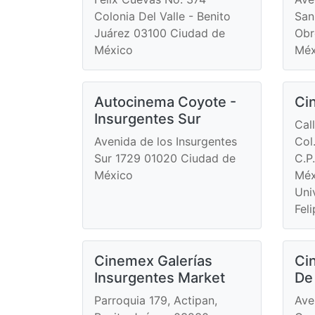
Colonia Del Valle - Benito
San
Juárez 03100 Ciudad de
Obr
México
Méx
Autocinema Coyote -
Cin
Insurgentes Sur
Cal
Avenida de los Insurgentes
Col
Sur 1729 01020 Ciudad de
C.P
México
Méx
Uni
Fel
Cinemex Galerías
Ci
Insurgentes Market
De
Parroquia 179, Actipan,
Ave