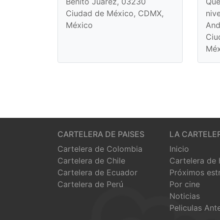
Benito Juárez, 03230
Que
Ciudad de México, CDMX,
niv
México
And
Ciu
Méx
CARTELERA DE PAISES
LA CARTELE
Cartelera de Colombia
Inicio
Cartelera de Chile
Cartelera de
Cartelera de Ecuador
Próximos est
Cartelera de Perú
Por cine
Noticias
Peliculas Ant