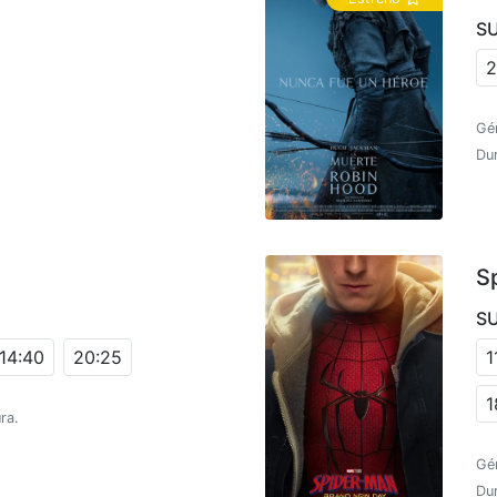
S
2
Gé
Dur
S
S
14:40
20:25
1
1
ra.
Gé
Du