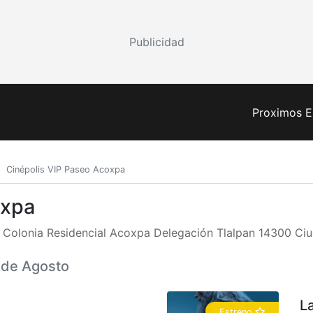
Publicidad
Proximos E
Cinépolis VIP Paseo Acoxpa
oxpa
- Colonia Residencial Acoxpa Delegación Tlalpan 14300 Ci
6 de Agosto
L
Estreno