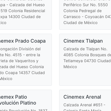
pa - Calzada del Hueso
Periférico Sur No. 5550
 519 Colonia Residencial
Colonia Pedregal de
xpa 14300 Ciudad de
Carrasco - Coyoacán 04
ico
Ciudad de México
nemex Prado Coapa
Cinemex Tlalpan
longación División del
Calzada de Tlalpan No.
te No. 4515 - entre la
4085 Colonia Bosques d
rieta de Vaqueritos y
Tetlameya 04730 Ciudad
zada del Hueso Colonia
México
do Coapa 14357 Ciudad
México
nemex Patio
Cinemex Arenal
volución Platino
Calzada Arenal #651 -
nida Revolución No. 1837
Colonia Santa María