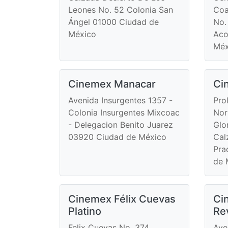
Leones No. 52 Colonia San
Coa
Ángel 01000 Ciudad de
No.
México
Aco
Méx
Cinemex Manacar
Ci
Avenida Insurgentes 1357 -
Pro
Colonia Insurgentes Mixcoac
Nor
- Delegacion Benito Juarez
Glo
03920 Ciudad de México
Cal
Pra
de 
Cinemex Félix Cuevas
Ci
Platino
Re
Felix Cuevas No. 374
Ave