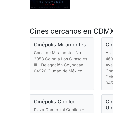
Cines cercanos en CDMX
Cinépolis Miramontes
Cin
Canal de Miramontes No.
Anil
2053 Colonia Los Girasoles
469
III - Delegación Coyoacán
Ave
04920 Ciudad de México
Com
Del
045
Cinépolis Copilco
Cin
Un
Plaza Comercial Copilco -