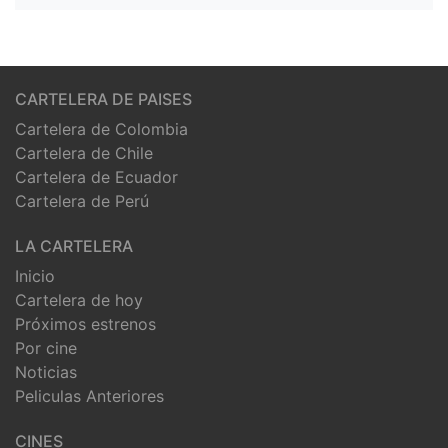
CARTELERA DE PAISES
Cartelera de Colombia
Cartelera de Chile
Cartelera de Ecuador
Cartelera de Perú
LA CARTELERA
Inicio
Cartelera de hoy
Próximos estrenos
Por cine
Noticias
Peliculas Anteriores
CINES