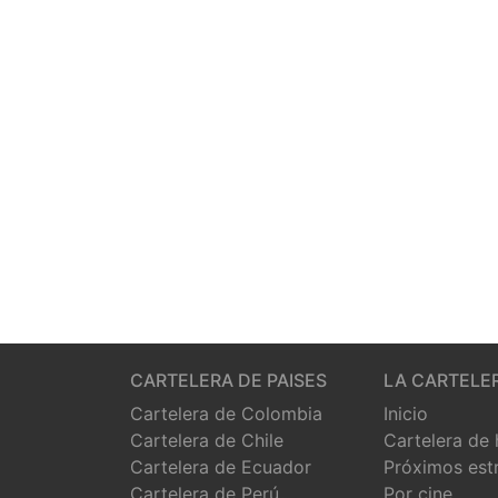
CARTELERA DE PAISES
LA CARTELE
Cartelera de Colombia
Inicio
Cartelera de Chile
Cartelera de
Cartelera de Ecuador
Próximos est
Cartelera de Perú
Por cine