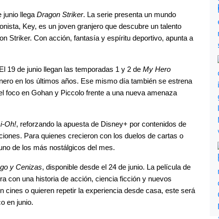
 junio llega 
Dragon Striker
. La serie presenta un mundo 
nista, Key, es un joven granjero que descubre un talento 
n Striker. Con acción, fantasía y espíritu deportivo, apunta a 
El 19 de junio llegan las temporadas 1 y 2 de 
My Hero 
, una de las series más populares del género en los últimos años. Ese mismo día también se estrena 
 el foco en Gohan y Piccolo frente a una nueva amenaza 
i-Oh!
, reforzando la apuesta de Disney+ por contenidos de 
iones. Para quienes crecieron con los duelos de cartas o 
 uno de los más nostálgicos del mes.
ego y Cenizas
, disponible desde el 24 de junio. La película de 
 con una historia de acción, ciencia ficción y nuevos 
n cines o quieren repetir la experiencia desde casa, este será 
o en junio.