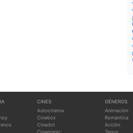
RA
CINES
GÉNEROS
Autocinema
Animación
 hoy
Cinebox
Romántica
renos
Cinedot
Acción
Cinemagic
Terror