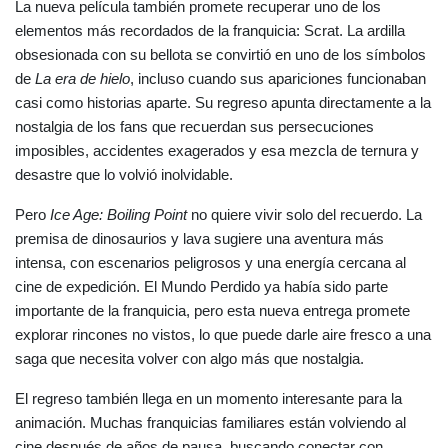
La nueva película también promete recuperar uno de los 
elementos más recordados de la franquicia: Scrat. La ardilla 
obsesionada con su bellota se convirtió en uno de los símbolos 
de 
La era de hielo
, incluso cuando sus apariciones funcionaban 
casi como historias aparte. Su regreso apunta directamente a la 
nostalgia de los fans que recuerdan sus persecuciones 
imposibles, accidentes exagerados y esa mezcla de ternura y 
desastre que lo volvió inolvidable.
Pero 
Ice Age: Boiling Point
 no quiere vivir solo del recuerdo. La 
premisa de dinosaurios y lava sugiere una aventura más 
intensa, con escenarios peligrosos y una energía cercana al 
cine de expedición. El Mundo Perdido ya había sido parte 
importante de la franquicia, pero esta nueva entrega promete 
explorar rincones no vistos, lo que puede darle aire fresco a una 
saga que necesita volver con algo más que nostalgia.
El regreso también llega en un momento interesante para la 
animación. Muchas franquicias familiares están volviendo al 
cine después de años de pausa, buscando conectar con 