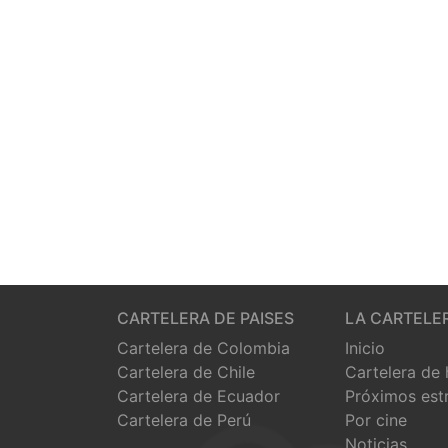
CARTELERA DE PAISES
LA CARTELE
Cartelera de Colombia
Inicio
Cartelera de Chile
Cartelera de
Cartelera de Ecuador
Próximos est
Cartelera de Perú
Por cine
Noticias