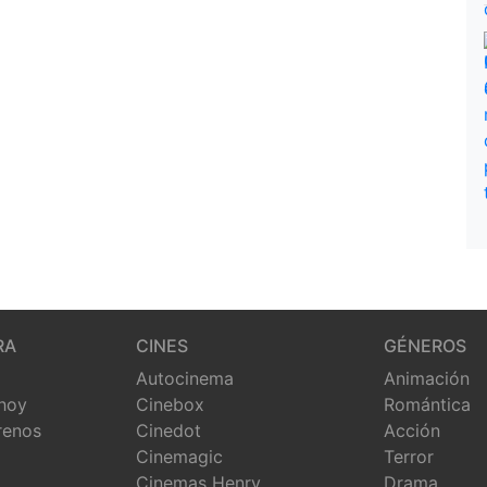
RA
CINES
GÉNEROS
Autocinema
Animación
 hoy
Cinebox
Romántica
renos
Cinedot
Acción
Cinemagic
Terror
Cinemas Henry
Drama