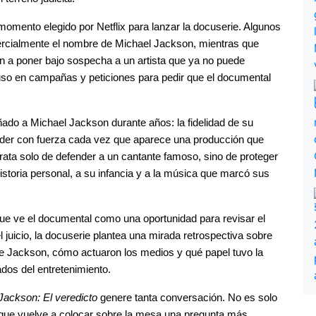
momento elegido por Netflix para lanzar la docuserie. Algunos 
cialmente el nombre de Michael Jackson, mientras que 
n a poner bajo sospecha a un artista que ya no puede 
so en campañas y peticiones para pedir que el documental 
do a Michael Jackson durante años: la fidelidad de su 
der con fuerza cada vez que aparece una producción que 
trata solo de defender a un cantante famoso, sino de proteger 
storia personal, a su infancia y a la música que marcó sus 
ue ve el documental como una oportunidad para revisar el 
uicio, la docuserie plantea una mirada retrospectiva sobre 
de Jackson, cómo actuaron los medios y qué papel tuvo la 
os del entretenimiento.
Jackson: El veredicto
 genere tanta conversación. No es solo 
que vuelve a colocar sobre la mesa una pregunta más 