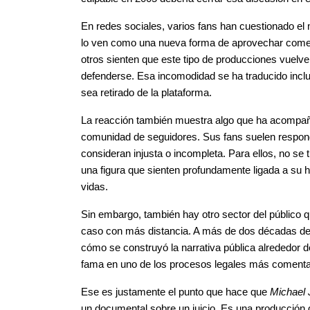
En redes sociales, varios fans han cuestionado el 
lo ven como una nueva forma de aprovechar comer
otros sienten que este tipo de producciones vuelve
defenderse. Esa incomodidad se ha traducido inclu
sea retirado de la plataforma.
La reacción también muestra algo que ha acompaña
comunidad de seguidores. Sus fans suelen respon
consideran injusta o incompleta. Para ellos, no se 
una figura que sienten profundamente ligada a su hi
vidas.
Sin embargo, también hay otro sector del público q
caso con más distancia. A más de dos décadas del j
cómo se construyó la narrativa pública alrededor 
fama en uno de los procesos legales más comentad
Ese es justamente el punto que hace que 
Michael 
un documental sobre un juicio. Es una producción 