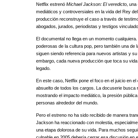
Netflix estrenó 
Michael Jackson: El veredicto
, una
mediáticos y controversiales en la vida del Rey del P
producción reconstruye el caso a través de testimo
abogados, jurados, periodistas y testigos vinculados
El documental no llega en un momento cualquiera. 
poderosas de la cultura pop, pero también una de l
siguen siendo referencia para nuevos artistas y su i
embargo, cada nueva producción que toca su vida 
legado.
En este caso, Netflix pone el foco en el juicio en
absuelto de todos los cargos. La docuserie busca re
mostrando el impacto mediático, la presión pública 
personas alrededor del mundo.
Pero el estreno no ha sido recibido de manera tranq
Jackson ha reaccionado con molestia, especialmen
una etapa dolorosa de su vida. Para muchos segui
culpable en 2005 debería cerrar esa discusión en el 