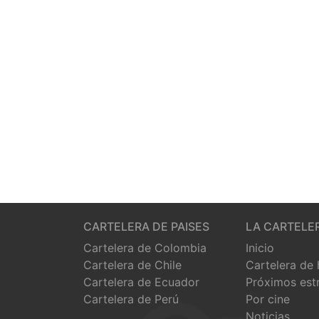
CARTELERA DE PAISES
LA CARTELE
Cartelera de Colombia
Inicio
Cartelera de Chile
Cartelera de
Cartelera de Ecuador
Próximos est
Cartelera de Perú
Por cine
Noticias