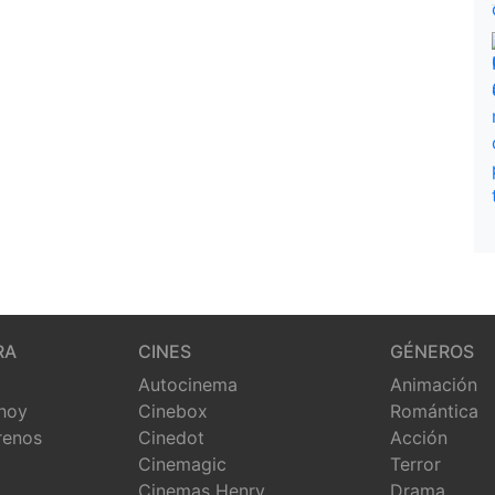
RA
CINES
GÉNEROS
Autocinema
Animación
 hoy
Cinebox
Romántica
renos
Cinedot
Acción
Cinemagic
Terror
Cinemas Henry
Drama