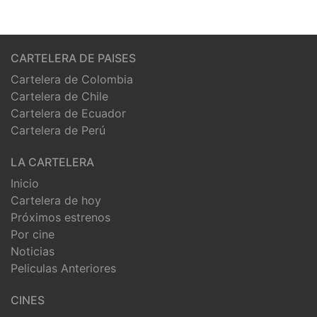
CARTELERA DE PAISES
Cartelera de Colombia
Cartelera de Chile
Cartelera de Ecuador
Cartelera de Perú
LA CARTELERA
Inicio
Cartelera de hoy
Próximos estrenos
Por cine
Noticias
Peliculas Anteriores
CINES