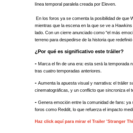
línea temporal paralela creada por Eleven.
 En los foros ya se comenta la posibilidad de que Will tenga un rol protagónico en la derrota final del villano, 
mientras que la escena en la que se ve a Hawkins ce
lado. Con un cierre anunciado como “el más emocion
terreno para despedirse de la historia que redefinió
¿Por qué es significativo este tráiler?
- 
Marca el fin de una era: esta será la temporada 
tras cuatro temporadas anteriores.
- 
Aumenta la apuesta visual y narrativa: el tráile
cinematográficas, y un conflicto que sincroniza el t
- 
Genera emoción entre la comunidad de fans: ya se 
foros como Reddit, lo que refuerza el impacto medi
Haz click aquí para mirar el Tr
ailer 'Stranger T