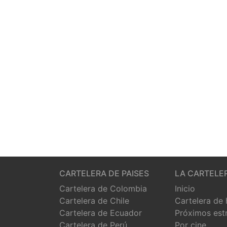
CARTELERA DE PAISES
LA CARTELE
Cartelera de Colombia
Inicio
Cartelera de Chile
Cartelera de
Cartelera de Ecuador
Próximos est
Cartelera de Perú
Por cine