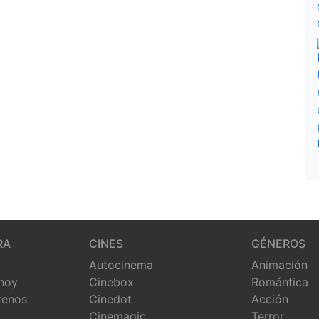
RA
CINES
GÉNEROS
Autocinema
Animación
 hoy
Cinebox
Romántica
renos
Cinedot
Acción
Cinemagic
Terror