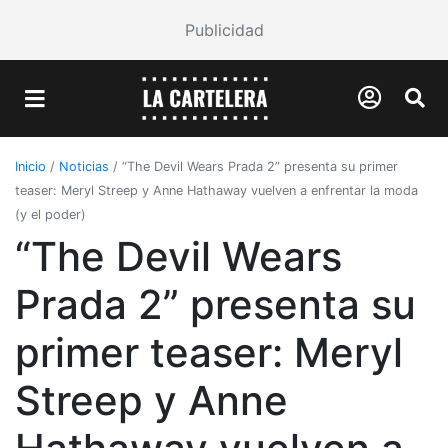
Publicidad
Inicio
/
Noticias
/
“The Devil Wears Prada 2” presenta su primer
teaser: Meryl Streep y Anne Hathaway vuelven a enfrentar la moda
(y el poder)
“The Devil Wears
Prada 2” presenta su
primer teaser: Meryl
Streep y Anne