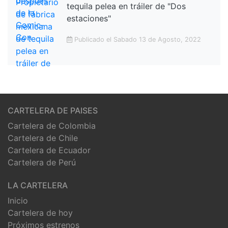
tequila pelea en tráiler de "Dos
estaciones"
Publicado el Sabado 13 de Agosto, 2022
CARTELERA DE PAISES
Cartelera de Colombia
Cartelera de Chile
Cartelera de Ecuador
Cartelera de Perú
LA CARTELERA
Inicio
Cartelera de hoy
Próximos estrenos